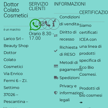
t
e
k
t
t
t
Dottor
SERVIZIO
INFORMAZIONI
s
b
e
a
t
u
CLIENTI
Colato
CERTIFICAZIO
a
o
d
g
e
b
Cosmetici
Condizioni
p
o
i
r
r
e
p
k
n
a
di vendita
Siamo
-
-
m
è un marchio
Diritto di
certificati
Orario 8.30 -
f
i
17.00
Larico Srl –
recesso
ICEA
con
n
Beauty Shop
una linea di
Richiesta
Dottor
prodotti
di RESO
Colato
specifica di
Metodi di
Cosmetici
Eco Bio
pagamento
Via Enrico
Cosmesi.
Spedizioni
Fermi 6 – Z.I.
Privacy e
Settimo
Prodotti di
informazioni
37026 –
bio cosmesi
legali
Pescantina –
↠