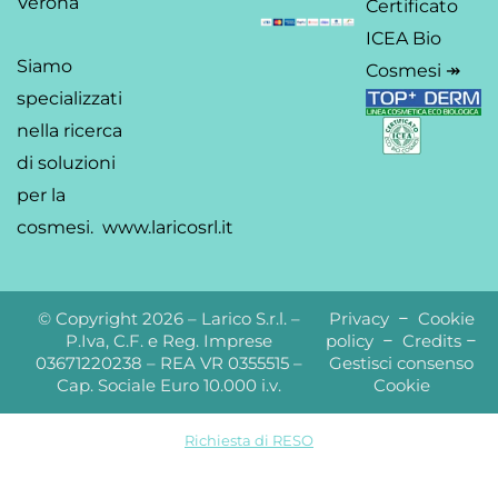
Verona
Certificato
ICEA Bio
Siamo
Cosmesi ↠
specializzati
nella ricerca
di soluzioni
per la
cosmesi.
www.laricosrl.it
© Copyright 2026 – Larico S.r.l. –
Privacy
–
Cookie
P.Iva, C.F. e Reg. Imprese
policy
–
Credits
–
03671220238 – REA VR 0355515 –
Gestisci consenso
Cap. Sociale Euro 10.000 i.v.
Cookie
Richiesta di RESO