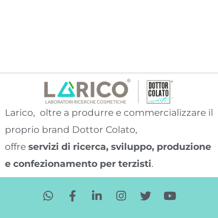
Larico, oltre a produrre e commercializzare il
proprio brand Dottor Colato,
offre
servizi di ricerca, sviluppo, produzione
e confezionamento per terzisti
.
W
F
L
I
T
Y
h
a
i
n
w
o
a
c
n
s
i
u