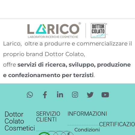
Larico, oltre a produrre e commercializzare il
proprio brand Dottor Colato,
offre
servizi di ricerca, sviluppo, produzione
e confezionamento per terzisti
.
W
F
L
I
T
Y
h
a
i
n
w
o
a
c
n
s
i
u
t
e
k
t
t
t
Dottor
SERVIZIO
INFORMAZIONI
s
b
e
a
t
u
CLIENTI
Colato
CERTIFICAZIO
a
o
d
g
e
b
Cosmetici
Condizioni
p
o
i
r
r
e