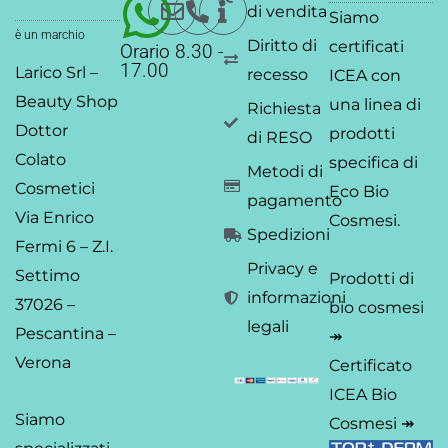
p
k
n
a
di vendita
Siamo
-
-
m
è un marchio
Diritto di
certificati
Orario 8.30 -
f
i
17.00
Larico Srl –
recesso
ICEA
con
n
Beauty Shop
una linea di
Richiesta
Dottor
prodotti
di RESO
Colato
specifica di
Metodi di
Cosmetici
Eco Bio
pagamento
Via Enrico
Cosmesi.
Spedizioni
Fermi 6 – Z.I.
Privacy e
Settimo
Prodotti di
informazioni
37026 –
bio cosmesi
legali
Pescantina –
↠
Verona
Certificato
ICEA Bio
Siamo
Cosmesi ↠