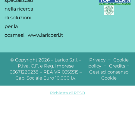
specializzati
nella ricerca
di soluzioni
per la
cosmesi.
www.laricosrl.it
© Copyright 2026 – Larico S.r.l. –
Privacy
–
Cookie
P.Iva, C.F. e Reg. Imprese
policy
–
Credits
–
03671220238 – REA VR 0355515 –
Gestisci consenso
Cap. Sociale Euro 10.000 i.v.
Cookie
Richiesta di RESO