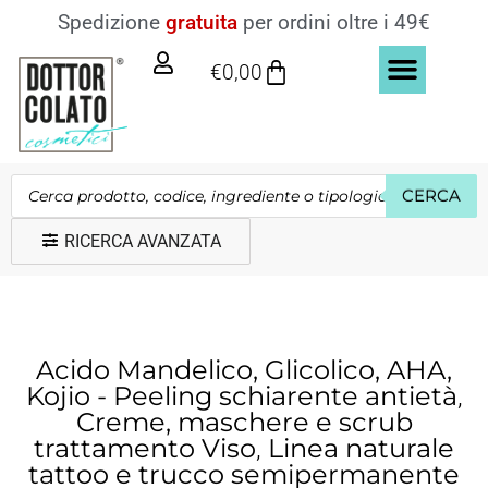
Vai
Spedizione
gratuita
per ordini oltre i 49€
al
Carrello
€
0,00
contenuto
ALTA COSMESI VIS
SIERI E OLI PER IL VISO
BB CREAM E FON
COSMETICI PER 
LINEA COSMETICA MIRATA
LINEA ECO BIO CERTIFICATA ICEA
LINEA NATURA
LINEA ORTO
LINEA TRADIZIONALE VISO
LINEA TRICOLOGICA PER CUTE E CAPELLI
LINEA UOMO VISO
MASSAGGIO E CORPO
SAPONI PROFU
Products
search
CERCA
RICERCA AVANZATA
Acido Mandelico, Glicolico, AHA,
Kojio - Peeling schiarente antietà
,
Creme, maschere e scrub
trattamento Viso
Linea naturale
,
tattoo e trucco semipermanente