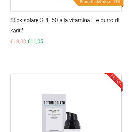
Prodotti del mese -15%
Stick solare SPF 50 alla vitamina E e burro di
karité
€
13,00
€
11,05
NUOVO