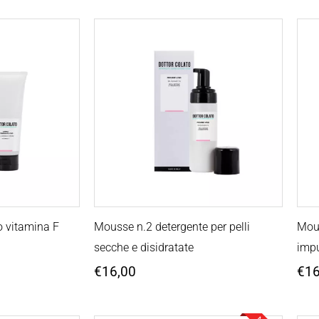
o vitamina F
Mousse n.2 detergente per pelli
Mous
secche e disidratate
imp
€
16,00
€
16