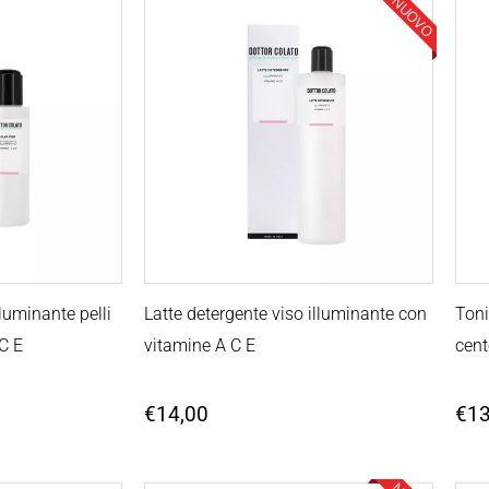
NUOVO
lluminante pelli
Latte detergente viso illuminante con
Toni
 C E
vitamine A C E
cent
€
14,00
€
13