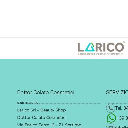
Dottor Colato Cosmetici
SERVIZIO
è un marchio
Tel. 0
Larico Srl – Beauty Shop
Dottor Colato Cosmetici
+39 
Via Enrico Fermi 6 – Z.I. Settimo
info@d