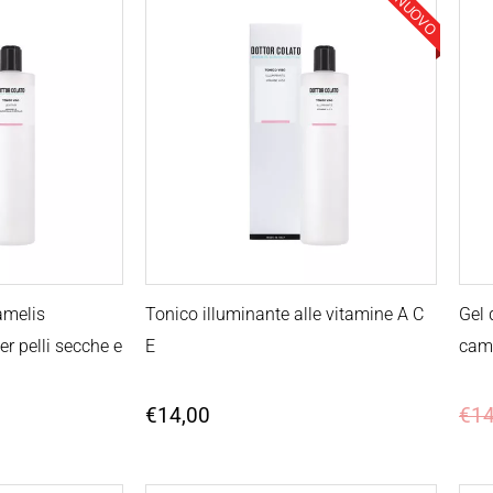
NUOVO
scia
ezzo:
3,00
3,00
amelis
Tonico illuminante alle vitamine A C
Gel 
er pelli secche e
E
camo
€
14,00
€
14