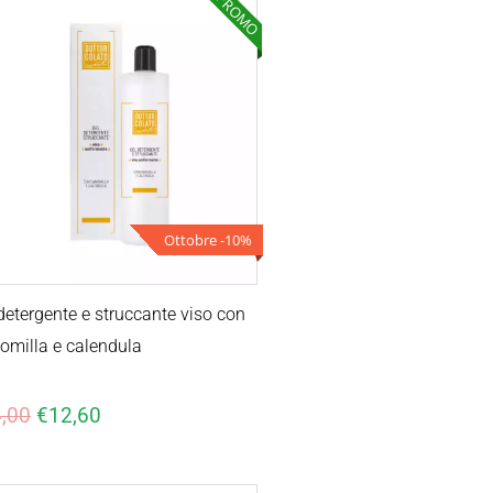
PROMO
Il
Il
prezzo
prezzo
originale
attuale
era:
è:
€14,00.
€12,60.
Ottobre -10%
detergente e struccante viso con
milla e calendula
,00
€
12,60