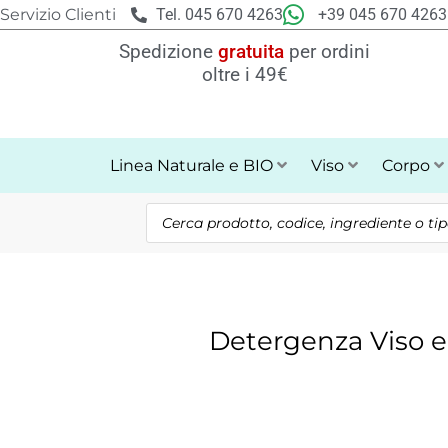
Vai
Servizio Clienti
Tel. 045 670 4263
+39 045 670 4263
al
Spedizione
gratuita
per ordini
contenuto
oltre i 49€
Linea Naturale e BIO
Viso
Corpo
Products
search
Detergenza Viso e