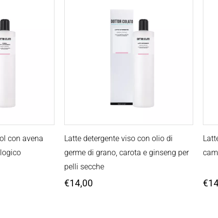
nol con avena
Latte detergente viso con olio di
Latt
ologico
germe di grano, carota e ginseng per
camo
pelli secche
€
14,00
€
14