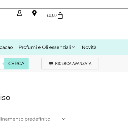
Carrello
€
0,00
cacao
Profumi e Oli essenziali
Novità
CERCA
RICERCA AVANZATA
iso