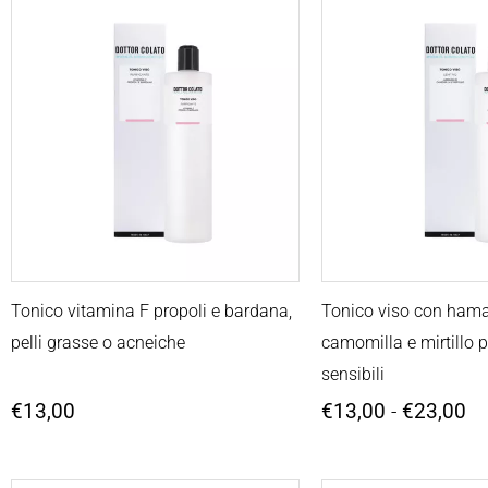
Fa
di
pr
da
€1
a
€2
Tonico vitamina F propoli e bardana,
Tonico viso con ham
pelli grasse o acneiche
camomilla e mirtillo p
sensibili
€
13,00
€
13,00
-
€
23,00