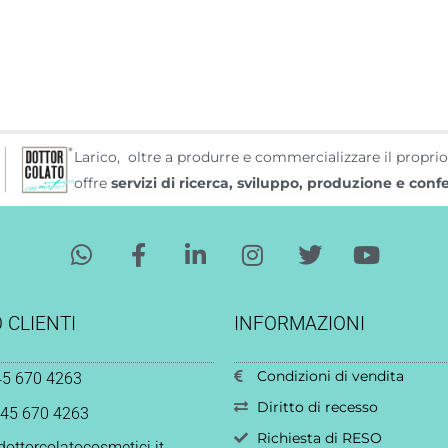
Larico, oltre a produrre e commercializzare il propri
offre
servizi di ricerca, sviluppo, produzione e con
W
F
L
I
T
Y
h
a
i
n
w
o
a
c
n
s
i
u
t
e
k
t
t
t
 CLIENTI
INFORMAZIONI
s
b
e
a
t
u
a
o
d
g
e
b
Condizioni di vendita
45 670 4263
p
o
i
r
r
e
p
k
n
a
Diritto di recesso
045 670 4263
-
-
m
Richiesta di RESO
ottorcolatocosmetici.it