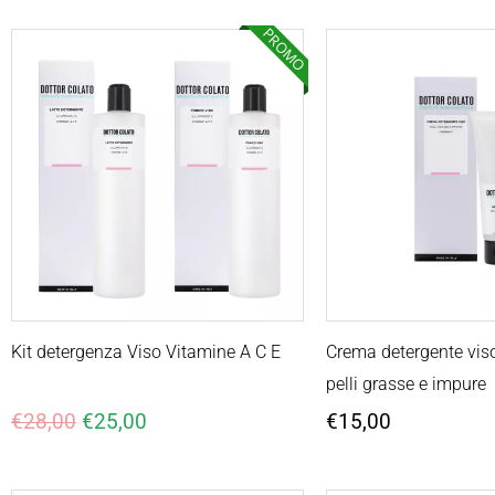
PROMO
Il
Il
prezzo
prezzo
originale
attuale
era:
è:
€28,00.
€25,00.
Kit detergenza Viso Vitamine A C E
Crema detergente vis
pelli grasse e impure
€
28,00
€
25,00
€
15,00