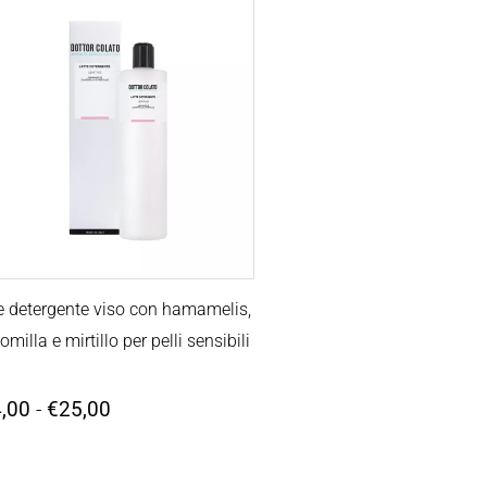
Fascia
di
prezzo:
da
€14,00
a
€25,00
e detergente viso con hamamelis,
milla e mirtillo per pelli sensibili
,00
-
€
25,00