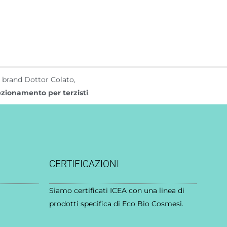
o brand Dottor Colato,
fezionamento per terzisti
.
CERTIFICAZIONI
Siamo
certificati ICEA
con una linea di
prodotti specifica di Eco Bio Cosmesi.