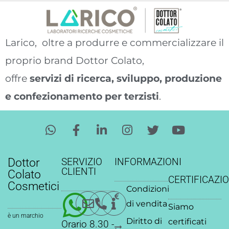
Larico, oltre a produrre e commercializzare il
proprio brand Dottor Colato,
offre
servizi di ricerca, sviluppo, produzione
e confezionamento per terzisti
.
W
F
L
I
T
Y
h
a
i
n
w
o
a
c
n
s
i
u
t
e
k
t
t
t
Dottor
SERVIZIO
INFORMAZIONI
s
b
e
a
t
u
CLIENTI
Colato
CERTIFICAZIO
a
o
d
g
e
b
Cosmetici
Condizioni
p
o
i
r
r
e
p
k
n
a
di vendita
Siamo
-
-
m
è un marchio
Diritto di
certificati
Orario 8.30 -