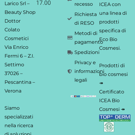
f
i
17.00
Larico Srl –
recesso
ICEA
con
n
Beauty Shop
una linea di
Richiesta
Dottor
prodotti
di RESO
Colato
specifica di
Metodi di
Cosmetici
Eco Bio
pagamento
Via Enrico
Cosmesi.
Spedizioni
Fermi 6 – Z.I.
Privacy e
Settimo
Prodotti di
informazioni
37026 –
bio cosmesi
legali
Pescantina –
↠
Verona
Certificato
ICEA Bio
Siamo
Cosmesi ↠
specializzati
nella ricerca
di soluzioni