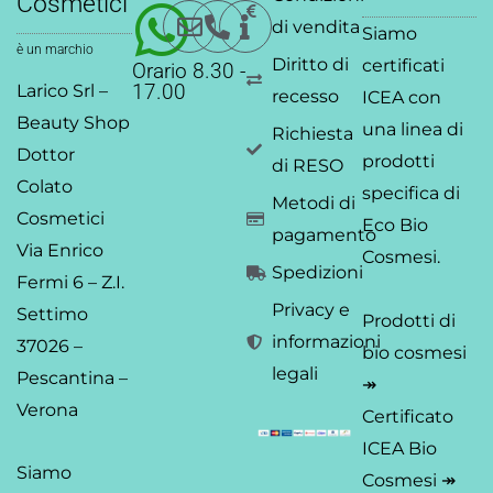
Cosmetici
p
o
i
r
r
e
di vendita
Siamo
p
k
n
a
è un marchio
Diritto di
certificati
-
-
m
Orario 8.30 -
Larico Srl –
17.00
f
i
recesso
ICEA
con
n
Beauty Shop
una linea di
Richiesta
Dottor
prodotti
di RESO
Colato
specifica di
Metodi di
Cosmetici
Eco Bio
pagamento
Via Enrico
Cosmesi.
Spedizioni
Fermi 6 – Z.I.
Privacy e
Settimo
Prodotti di
informazioni
37026 –
bio cosmesi
legali
Pescantina –
↠
Verona
Certificato
ICEA Bio
Siamo
Cosmesi ↠