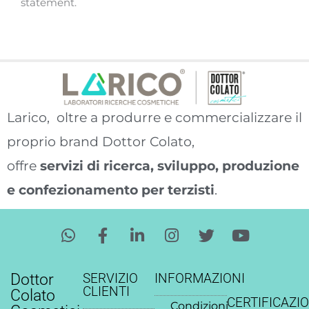
statement.
Larico, oltre a produrre e commercializzare il
proprio brand Dottor Colato,
offre
servizi di ricerca, sviluppo, produzione
e confezionamento per terzisti
.
W
F
L
I
T
Y
h
a
i
n
w
o
a
c
n
s
i
u
t
e
k
t
t
t
Dottor
SERVIZIO
INFORMAZIONI
s
b
e
a
t
u
CLIENTI
Colato
CERTIFICAZIO
a
o
d
g
e
b
Condizioni