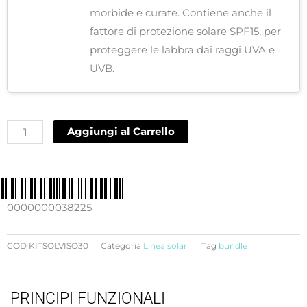
morbide e curate. Contiene anche il
fattore di protezione solare SPF15, per
proteggere le labbra dai raggi UVA e
UVB.
Aggiungi al Carrello
0000000038225
COD
KITSOLVISO30
Categoria
Linea solari
Tag
bundle
PRINCIPI FUNZIONALI