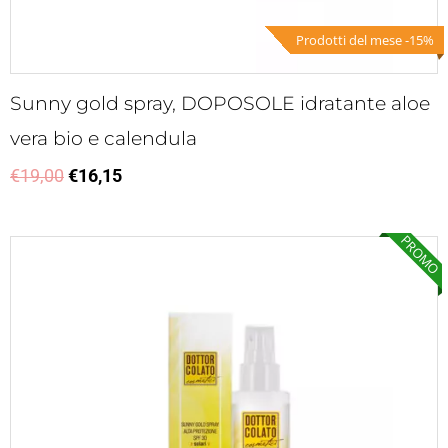
Prodotti del mese -15%
Sunny gold spray, DOPOSOLE idratante aloe
vera bio e calendula
€
19,00
€
16,15
PROMO
Il
Il
prezzo
prezzo
originale
attuale
era:
è:
€21,00.
€17,85.