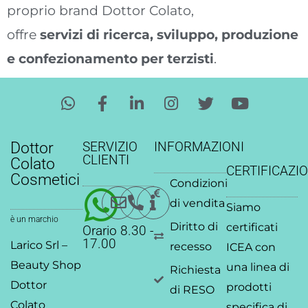
proprio brand Dottor Colato,
offre
servizi di ricerca, sviluppo, produzione
e confezionamento per terzisti
.
W
F
L
I
T
Y
h
a
i
n
w
o
a
c
n
s
i
u
t
e
k
t
t
t
Dottor
SERVIZIO
INFORMAZIONI
s
b
e
a
t
u
CLIENTI
Colato
CERTIFICAZIO
a
o
d
g
e
b
Cosmetici
Condizioni
p
o
i
r
r
e
p
k
n
a
di vendita
Siamo
-
-
m
è un marchio
Diritto di
certificati
Orario 8.30 -
f
i
17.00
Larico Srl –
recesso
ICEA
con
n
Beauty Shop
una linea di
Richiesta
Dottor
prodotti
di RESO
Colato
specifica di