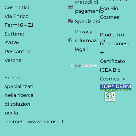
Metodi di
Cosmetici
Eco Bio
pagamento
Via Enrico
Cosmesi.
Spedizioni
Fermi 6 – Z.I.
Privacy e
Settimo
Prodotti di
informazioni
37026 –
bio cosmesi
legali
Pescantina –
↠
Verona
Certificato
ICEA Bio
Siamo
Cosmesi ↠
specializzati
nella ricerca
di soluzioni
per la
cosmesi.
www.laricosrl.it