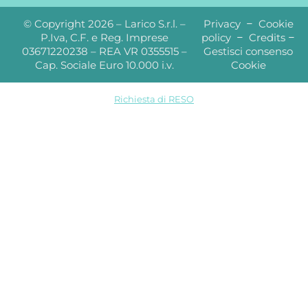
© Copyright 2026 – Larico S.r.l. –
Privacy
–
Cookie
P.Iva, C.F. e Reg. Imprese
policy
–
Credits
–
03671220238 – REA VR 0355515 –
Gestisci consenso
Cap. Sociale Euro 10.000 i.v.
Cookie
Richiesta di RESO