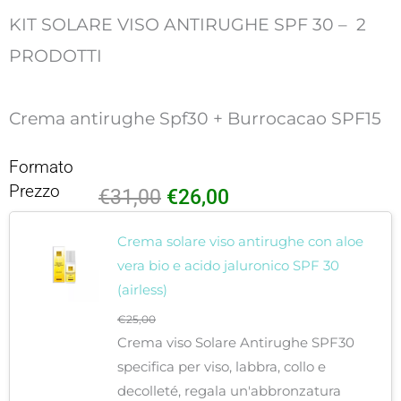
KIT SOLARE VISO ANTIRUGHE SPF 30 – 2
PRODOTTI
Crema antirughe Spf30 + Burrocacao SPF15
Formato
Prezzo
Il
Il
€
31,00
€
26,00
Kit
prezzo
prezzo
Crema solare viso antirughe con aloe
Solare
originale
attuale
vera bio e acido jaluronico SPF 30
Viso
(airless)
era:
è:
Antirughe
SPF
€
25,00
€31,00.
€26,00.
30
Crema viso Solare Antirughe SPF30
+
specifica per viso, labbra, collo e
Burrocacao
decolleté, regala un'abbronzatura