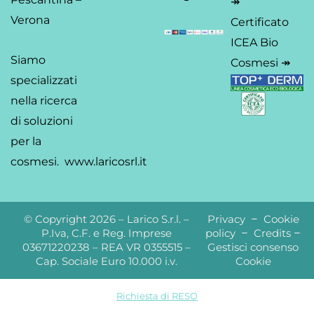
↠
Verona
Certificato
ICEA Bio
Siamo
Cosmesi ↠
specializzati
nella ricerca
di soluzioni
per la
cosmesi.
www.laricosrl.it
© Copyright 2026 – Larico S.r.l. –
Privacy
–
Cookie
P.Iva, C.F. e Reg. Imprese
policy
–
Credits
–
03671220238 – REA VR 0355515 –
Gestisci consenso
Cap. Sociale Euro 10.000 i.v.
Cookie
Richiesta di RESO