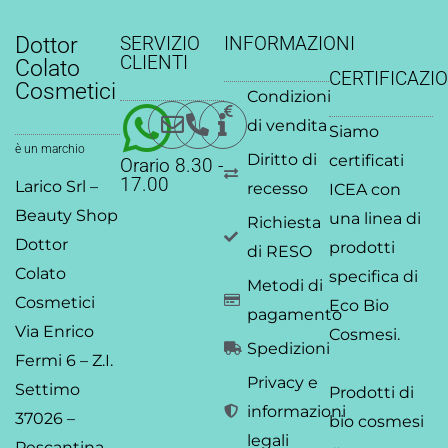
a
c
n
s
i
u
t
e
k
t
t
t
Dottor
SERVIZIO
INFORMAZIONI
s
b
e
a
t
u
CLIENTI
Colato
CERTIFICAZIO
a
o
d
g
e
b
Cosmetici
Condizioni
p
o
i
r
r
e
p
k
n
a
di vendita
Siamo
-
-
m
è un marchio
Diritto di
certificati
Orario 8.30 -
f
i
17.00
Larico Srl –
recesso
ICEA
con
n
Beauty Shop
una linea di
Richiesta
Dottor
prodotti
di RESO
Colato
specifica di
Metodi di
Cosmetici
Eco Bio
pagamento
Via Enrico
Cosmesi.
Spedizioni
Fermi 6 – Z.I.
Privacy e
Settimo
Prodotti di
informazioni
37026 –
bio cosmesi
legali
Pescantina –