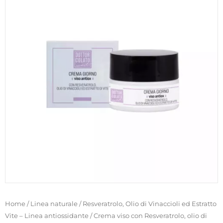
Home
/
Linea naturale
/
Resveratrolo, Olio di Vinaccioli ed Estratto
Vite – Linea antiossidante
/ Crema viso con Resveratrolo, olio di