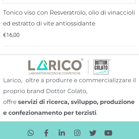
Tonico viso con Resveratrolo, olio di vinaccioli
ed estratto di vite antiossidante
€
16,00
Larico, oltre a produrre e commercializzare il
proprio brand Dottor Colato,
offre
servizi di ricerca, sviluppo, produzione
e confezionamento per terzisti
.
W
F
L
I
T
Y
h
a
i
n
w
o