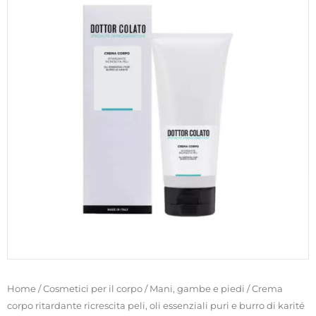
Home
/
Cosmetici per il corpo
/
Mani, gambe e piedi
/ Crema
corpo ritardante ricrescita peli, oli essenziali puri e burro di karité