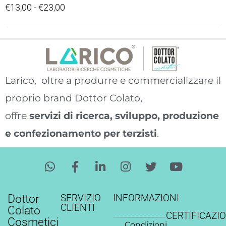
€
13,00
-
€
23,00
Larico, oltre a produrre e commercializzare il
proprio brand Dottor Colato,
offre
servizi di ricerca, sviluppo, produzione
e confezionamento per terzisti
.
W
F
L
I
T
Y
h
a
i
n
w
o
a
c
n
s
i
u
t
e
k
t
t
t
Dottor
SERVIZIO
INFORMAZIONI
s
b
e
a
t
u
CLIENTI
Colato
CERTIFICAZIO
a
o
d
g
e
b
Cosmetici
Condizioni