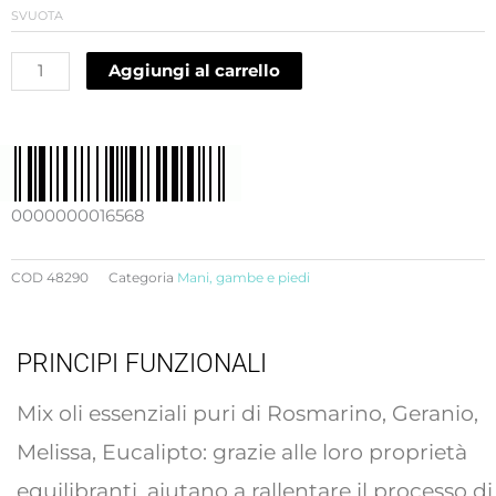
SVUOTA
ricrescita
peli,
Aggiungi al carrello
oli
essenziali
puri
e
burro
0000000016568
di
karité
COD
48290
Categoria
Mani, gambe e piedi
quantità
PRINCIPI FUNZIONALI
Mix oli essenziali puri di Rosmarino, Geranio,
Melissa, Eucalipto: grazie alle loro proprietà
equilibranti, aiutano a rallentare il processo di