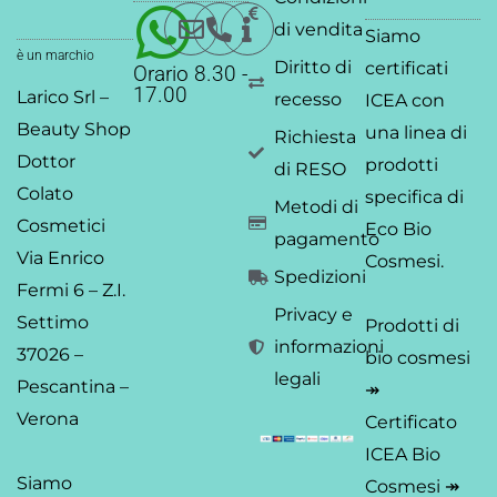
p
o
i
r
r
e
p
k
n
a
di vendita
Siamo
-
-
m
è un marchio
Diritto di
certificati
Orario 8.30 -
f
i
17.00
Larico Srl –
recesso
ICEA
con
n
Beauty Shop
una linea di
Richiesta
Dottor
prodotti
di RESO
Colato
specifica di
Metodi di
Cosmetici
Eco Bio
pagamento
Via Enrico
Cosmesi.
Spedizioni
Fermi 6 – Z.I.
Privacy e
Settimo
Prodotti di
informazioni
37026 –
bio cosmesi
legali
Pescantina –
↠
Verona
Certificato
ICEA Bio
Siamo
Cosmesi ↠