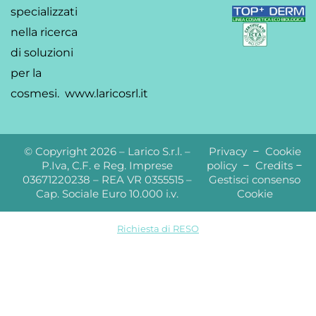
specializzati
nella ricerca
di soluzioni
per la
cosmesi.
www.laricosrl.it
© Copyright 2026 – Larico S.r.l. –
Privacy
–
Cookie
P.Iva, C.F. e Reg. Imprese
policy
–
Credits
–
03671220238 – REA VR 0355515 –
Gestisci consenso
Cap. Sociale Euro 10.000 i.v.
Cookie
Richiesta di RESO