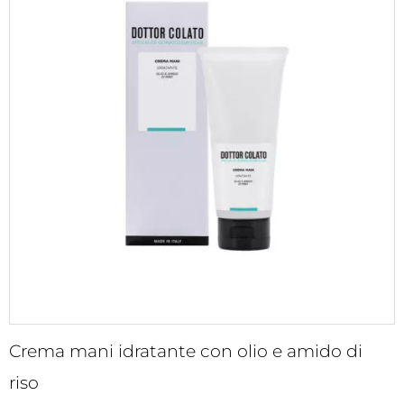
da
€13,00
a
€23,00
Crema mani idratante con olio e amido di
riso