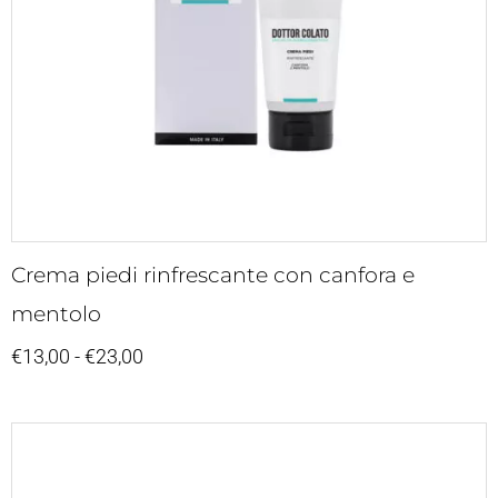
Crema piedi rinfrescante con canfora e
mentolo
€
13,00
-
€
23,00
Fascia
di
prezzo: