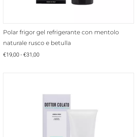
Polar frigor gel refrigerante con mentolo
naturale rusco e betulla
€
19,00
-
€
31,00
Fascia
di
prezzo:
da
€13,00
a
€23,00