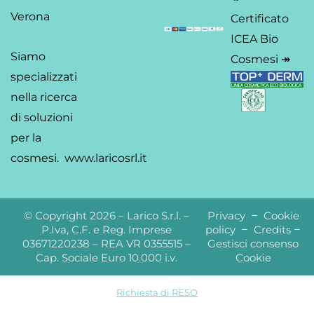
Verona
Certificato
ICEA Bio
Siamo
Cosmesi ↠
specializzati
nella ricerca
di soluzioni
per la
cosmesi.
www.laricosrl.it
© Copyright 2026 – Larico S.r.l. –
Privacy
–
Cookie
P.Iva, C.F. e Reg. Imprese
policy
–
Credits
–
03671220238 – REA VR 0355515 –
Gestisci consenso
Cap. Sociale Euro 10.000 i.v.
Cookie
Richiesta di RESO