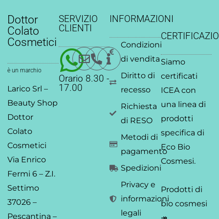
a
c
n
s
i
u
t
e
k
t
t
t
Dottor
SERVIZIO
INFORMAZIONI
s
b
e
a
t
u
CLIENTI
Colato
CERTIFICAZIO
a
o
d
g
e
b
Cosmetici
Condizioni
p
o
i
r
r
e
p
k
n
a
di vendita
Siamo
-
-
m
è un marchio
Diritto di
certificati
Orario 8.30 -
f
i
17.00
Larico Srl –
recesso
ICEA
con
n
Beauty Shop
una linea di
Richiesta
Dottor
prodotti
di RESO
Colato
specifica di
Metodi di
Cosmetici
Eco Bio
pagamento
Via Enrico
Cosmesi.
Spedizioni
Fermi 6 – Z.I.
Privacy e
Settimo
Prodotti di
informazioni
37026 –
bio cosmesi
legali
Pescantina –
↠