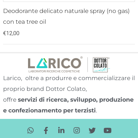
Deodorante delicato naturale spray (no gas)
con tea tree oil
€
12,00
Larico, oltre a produrre e commercializzare il
proprio brand Dottor Colato,
offre
servizi di ricerca, sviluppo, produzione
e confezionamento per terzisti
.
W
F
L
I
T
Y
h
a
i
n
w
o