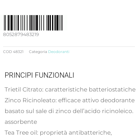
delicato
naturale
roll-
on
con
8052879483219
Tea
Tree
COD
48321
Categoria
Deodoranti
oil
quantità
PRINCIPI FUNZIONALI
Trietil Citrato: caratteristiche batteriostatiche
Zinco Ricinoleato: efficace attivo deodorante
basato sul sale di zinco dell’acido ricinoleico.
assorbente
Tea Tree oil: proprietà antibatteriche,