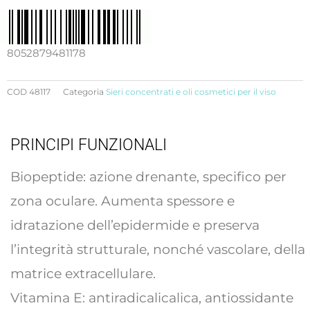
segnato
da
borse
8052879481178
e
occhiaie
COD
48117
Categoria
Sieri concentrati e oli cosmetici per il viso
quantità
PRINCIPI FUNZIONALI
Biopeptide: azione drenante, specifico per
zona oculare. Aumenta spessore e
idratazione dell’epidermide e preserva
l’integrità strutturale, nonché vascolare, della
matrice extracellulare.
Vitamina E: antiradicalicalica, antiossidante