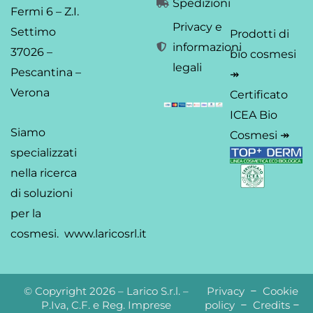
Spedizioni
Fermi 6 – Z.I.
Privacy e
Settimo
Prodotti di
informazioni
37026 –
bio cosmesi
legali
Pescantina –
↠
Verona
Certificato
ICEA Bio
Siamo
Cosmesi ↠
specializzati
nella ricerca
di soluzioni
per la
cosmesi.
www.laricosrl.it
© Copyright 2026 – Larico S.r.l. –
Privacy
–
Cookie
P.Iva, C.F. e Reg. Imprese
policy
–
Credits
–