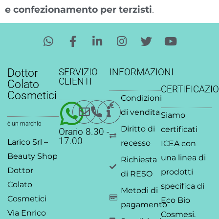
e confezionamento per terzisti
.
W
F
L
I
T
Y
h
a
i
n
w
o
a
c
n
s
i
u
t
e
k
t
t
t
Dottor
SERVIZIO
INFORMAZIONI
s
b
e
a
t
u
CLIENTI
Colato
CERTIFICAZIO
a
o
d
g
e
b
Cosmetici
Condizioni
p
o
i
r
r
e
p
k
n
a
di vendita
Siamo
-
-
m
è un marchio
Diritto di
certificati
Orario 8.30 -
f
i
17.00
Larico Srl –
recesso
ICEA
con
n
Beauty Shop
una linea di
Richiesta
Dottor
prodotti
di RESO
Colato
specifica di
Metodi di
Cosmetici
Eco Bio
pagamento
Via Enrico
Cosmesi.