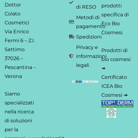
Dottor
prodotti
di RESO
Colato
specifica di
Metodi di
Cosmetici
Eco Bio
pagamento
Via Enrico
Cosmesi.
Spedizioni
Fermi 6 – Z.I.
Privacy e
Settimo
Prodotti di
informazioni
37026 –
bio cosmesi
legali
Pescantina –
↠
Verona
Certificato
ICEA Bio
Siamo
Cosmesi ↠
specializzati
nella ricerca
di soluzioni
per la