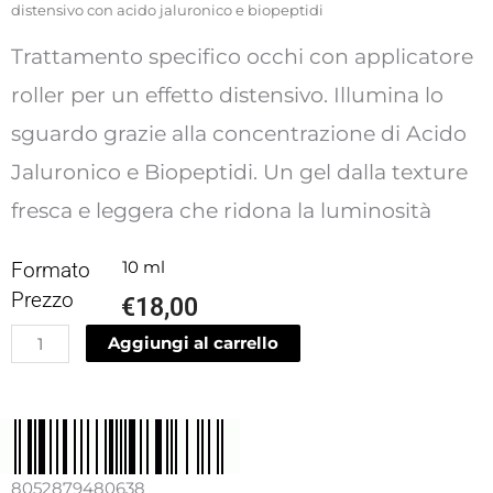
distensivo con acido jaluronico e biopeptidi
Trattamento specifico occhi con applicatore
roller per un effetto distensivo. Illumina lo
sguardo grazie alla concentrazione di Acido
Jaluronico e Biopeptidi. Un gel dalla texture
fresca e leggera che ridona la luminosità
Formato
10 ml
Prezzo
€
18,00
Roll
Aggiungi al carrello
on
contorno
occhi
effetto
distensivo
8052879480638