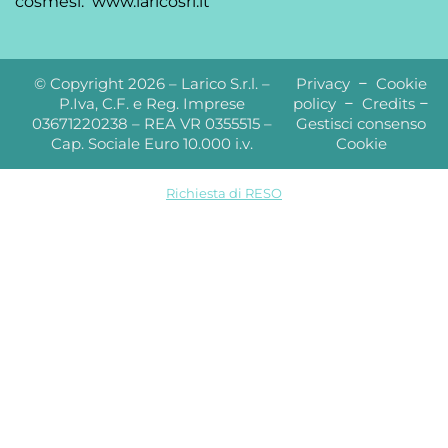
cosmesi.
www.laricosrl.it
© Copyright 2026 – Larico S.r.l. –
Privacy
–
Cookie
P.Iva, C.F. e Reg. Imprese
policy
–
Credits
–
03671220238 – REA VR 0355515 –
Gestisci consenso
Cap. Sociale Euro 10.000 i.v.
Cookie
Richiesta di RESO