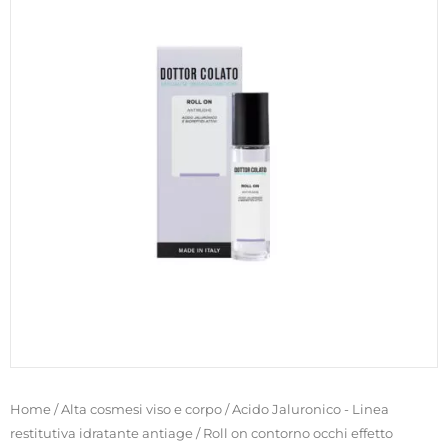
Home
/
Alta cosmesi viso e corpo
/
Acido Jaluronico - Linea
restitutiva idratante antiage
/ Roll on contorno occhi effetto