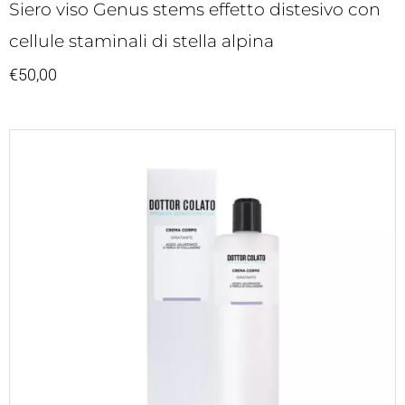
Siero viso Genus stems effetto distesivo con
cellule staminali di stella alpina
€
50,00
Fascia
di
prezzo:
da
€27,00
a
€46,00