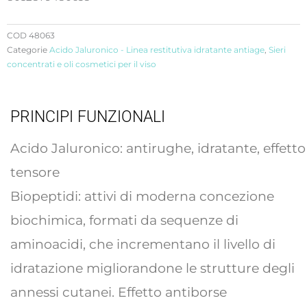
con
acido
COD
48063
Categorie
Acido Jaluronico - Linea restitutiva idratante antiage
,
Sieri
jaluronico
concentrati e oli cosmetici per il viso
e
biopeptidi
quantità
PRINCIPI FUNZIONALI
Acido Jaluronico: antirughe, idratante, effetto
tensore
Biopeptidi: attivi di moderna concezione
biochimica, formati da sequenze di
aminoacidi, che incrementano il livello di
idratazione migliorandone le strutture degli
annessi cutanei. Effetto antiborse