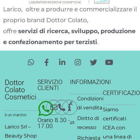
Larico, oltre a produrre e commercializzare il
proprio brand Dottor Colato,
offre
servizi di ricerca, sviluppo, produzione
e confezionamento per terzisti
.
W
F
L
I
T
Y
h
a
i
n
w
o
a
c
n
s
i
u
t
e
k
t
t
t
Dottor
SERVIZIO
INFORMAZIONI
s
b
e
a
t
u
CLIENTI
Colato
CERTIFICAZIO
a
o
d
g
e
b
Cosmetici
Condizioni
p
o
i
r
r
e
p
k
n
a
di vendita
Siamo
-
-
m
è un marchio
Diritto di
certificati
Orario 8.30 -
f
i
17.00
Larico Srl –
recesso
ICEA
con
n
Beauty Shop
una linea di
Richiesta